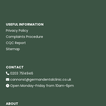
USEFUL INFORMATION
Privacy Policy
Complaints Procedure
CQC Report
Sitemap
CONTACT
0203 7514946
cannonst@germandentalclinic.co.uk
Open Monday-Friday from 10am-6pm
ABOUT