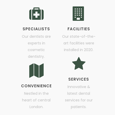
SPECIALISTS
FACILITIES
Our dentists are
Our state-of-the-
experts in
art facilities were
cosmetic
installed in 2020.
dentistry.
SERVICES
CONVENIENCE
Innovative &
Nestled in the
latest dental
heart of central
services for our
London.
patients.