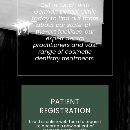
Get in touch with
German Dental Clinic
today to find out more
about our state-of-
the-art facilities, our
expert dental
practitioners and vast
range of cosmetic
dentistry treatments.
PATIENT
REGISTRATION
Use this online web form to request
to become a new patient of