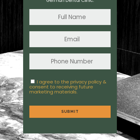
German Dental Clinic.
Name
*
Email
*
Phone
*
Consent
I agree to the privacy policy &
consent to receiving future
marketing materials.